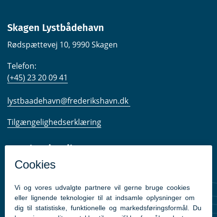
Skagen Lystbådehavn
Rødspættevej 10, 9990 Skagen
Telefon:
(+45) 23 20 09 41
lystbaadehavn@frederikshavn.dk
Tilgængelighedserklæring
Kom hurtigt til
Link til Sæby Havns hjemmeside
Link til Ålbæk Havns hjemmeside
Link til Skagens havns webcam